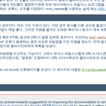
움이 된다. 이 모듈의 지시어는 브라우저 종류나 클라이언트의 IP 주소 등
 요청을 어떻게 처리할지 결정하기위해 외부 데이터베이스 파일이나 프로그램을 
이렉션, 프록시, 모두를 지원한다. mod_rewrite를 사용하는 실제 예는
URL
경우이다. 여러 가지 이유가 있다. 어떤 경우 문서를 다른 곳으로 옮겼기
법이 제일 좋다. 그러면 자원을 옮겨도 오래된 북마크나 링크가 계속 유
 직접 혹은 HTML 링크에 URL이 잘못 입력된 경우이다. 아파치는
mod_spel
Found" 오류가 발생하는 경우 비슷한 파일명을 가진 자원을 찾는다. 만약 발견
개 있다면 클라이언트에게 목록을 보낸다.
않고 파일명을 비교하는 기능이다. 그래서 유닉스 파일시스템과 URL의 대
RL을 고쳐야한다면, "잘못된" 요청때마다 URL 리다이렉션과 클라이언트의
file not found) 오류페이지를 보낸다. 이 페이지의 내용은
ErrorDocumen
be pointed towards suggestions on improving the documentation or ser
n how to manage the Apache HTTP Server should be directed at either ou