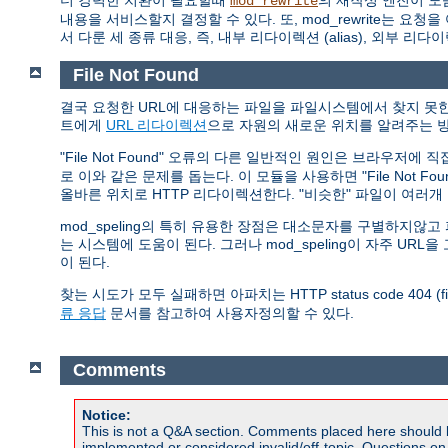
더 강력한 치환이 필요할때
의 재작성 엔진이 도
mod_rewrite
내용을 서비스할지 결정할 수 있다. 또, mod_rewrite는
서 다룬 세 종류 대응, 즉, 내부 리다이렉션 (alias), 외부 리다
File Not Found
결국 요청한 URL에 대응하는 파일을 파일시스템에서 찾지 못한 
트에게
URL 리다이렉션
으로 자원의 새로운 위치를 알려주는 방
"File Not Found" 오류의 다른 일반적인 원인은 브라우저에
로 이와 같은 문제를 돕는다. 이 모듈을 사용하면 "File Not 
올바른 위치로 HTTP 리다이렉션한다. "비슷한" 파일이 여러
mod_speling의 특히 유용한 장점은 대소문자를 구별하지
는 시스템에 도움이 된다. 그러나 mod_speling이 자주 U
이 된다.
찾는 시도가 모두 실패하면 아파치는 HTTP status code 404 (
류 응답
문서를 참고하여 사용자정의할 수 있다.
Comments
Notice:
This is not a Q&A section. Comments placed here should 
implemented or considered invalid/off-topic. Questions o