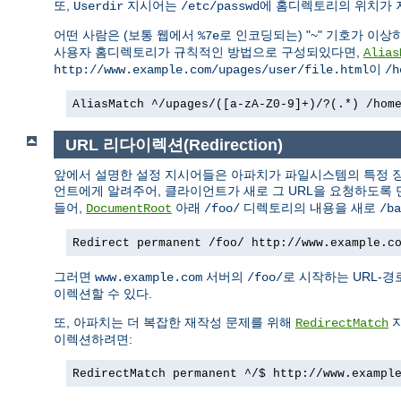
또,
지시어는
에 홈디렉토리의 위치가 
Userdir
/etc/passwd
어떤 사람은 (보통 웹에서
로 인코딩되는) "~" 기호가 이상
%7e
사용자 홈디렉토리가 규칙적인 방법으로 구성되있다면,
Alias
이
http://www.example.com/upages/user/file.html
/h
AliasMatch ^/upages/([a-zA-Z0-9]+)/?(.*) /hom
URL 리다이렉션(Redirection)
앞에서 설명한 설정 지시어들은 아파치가 파일시스템의 특정 장
언트에게 알려주어, 클라이언트가 새로 그 URL을 요청하도록 
들어,
아래
디렉토리의 내용을 새로
DocumentRoot
/foo/
/ba
Redirect permanent /foo/ http://www.example.c
그러면
서버의
로 시작하는 URL-
www.example.com
/foo/
이렉션할 수 있다.
또, 아파치는 더 복잡한 재작성 문제를 위해
지
RedirectMatch
이렉션하려면:
RedirectMatch permanent ^/$ http://www.exampl