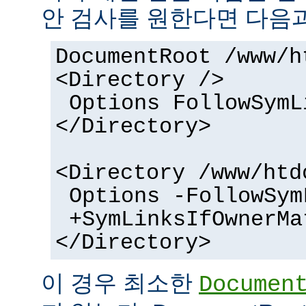
안 검사를 원한다면 다음과
DocumentRoot /www/h
<Directory />
Options FollowSymL
</Directory>
<Directory /www/htd
Options -FollowSym
+SymLinksIfOwnerMa
</Directory>
이 경우 최소한
Documen