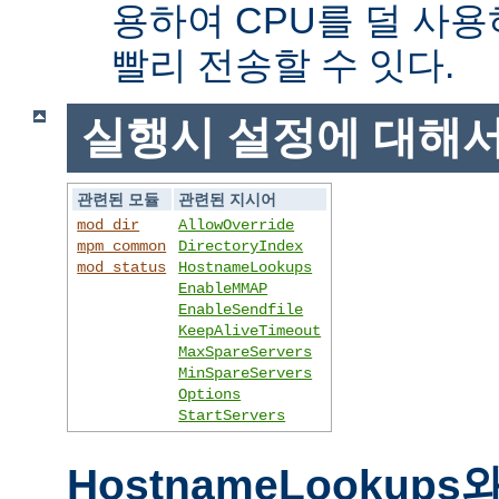
용하여 CPU를 덜 사용
빨리 전송할 수 잇다.
실행시 설정에 대해
관련된 모듈
관련된 지시어
mod_dir
AllowOverride
mpm_common
DirectoryIndex
mod_status
HostnameLookups
EnableMMAP
EnableSendfile
KeepAliveTimeout
MaxSpareServers
MinSpareServers
Options
StartServers
HostnameLookups